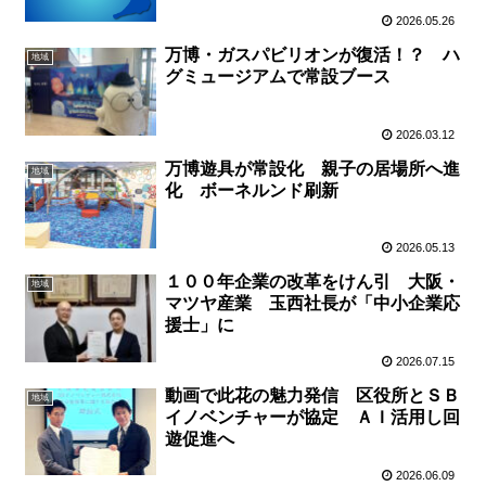
2026.05.26
万博・ガスパビリオンが復活！？ ハ
地域
グミュージアムで常設ブース
2026.03.12
万博遊具が常設化 親子の居場所へ進
地域
化 ボーネルンド刷新
2026.05.13
１００年企業の改革をけん引 大阪・
地域
マツヤ産業 玉西社長が「中小企業応
援士」に
2026.07.15
動画で此花の魅力発信 区役所とＳＢ
地域
イノベンチャーが協定 ＡＩ活用し回
遊促進へ
2026.06.09