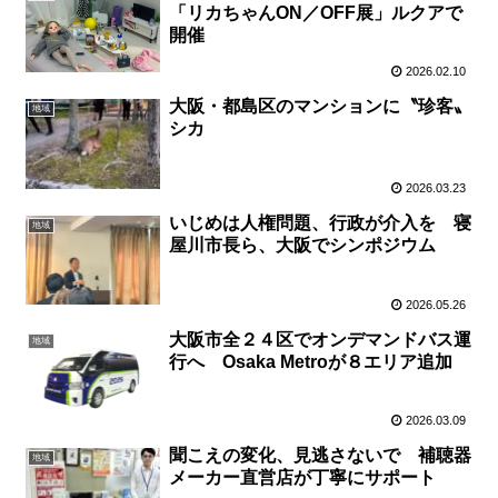
「リカちゃんON／OFF展」ルクアで
開催
2026.02.10
大阪・都島区のマンションに〝珍客〟
地域
シカ
2026.03.23
いじめは人権問題、行政が介入を 寝
地域
屋川市長ら、大阪でシンポジウム
2026.05.26
大阪市全２４区でオンデマンドバス運
地域
行へ Osaka Metroが８エリア追加
2026.03.09
聞こえの変化、見逃さないで 補聴器
地域
メーカー直営店が丁寧にサポート