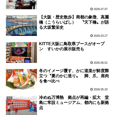
2026.07.07
【大阪・歴史散歩】商都の象徴、高麗
地域
橋（こうらいばし） 〝天下橋〟が語
る大坂繁栄史
2026.03.27
KITTE大阪に鳥取県ブースがオープ
地域
ン すいかの展示販売も
2026.06.01
冬のイメージ覆す、かに道楽が鮮度際
地域
立つ〝夏のかに造り〟 脚、爪、肩肉
を食べ比べ
2026.05.20
冷めぬ万博熱 拠点が再編・拡大 堂
地域
島に常設ミュージアム、都内にも新拠
点