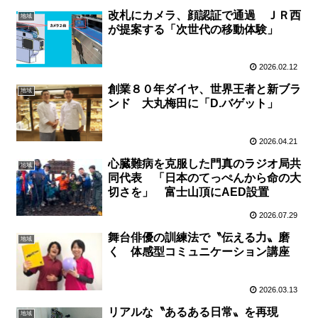
改札にカメラ、顔認証で通過 ＪＲ西
地域
が提案する「次世代の移動体験」
2026.02.12
創業８０年ダイヤ、世界王者と新ブラ
地域
ンド 大丸梅田に「D.バゲット」
2026.04.21
心臓難病を克服した門真のラジオ局共
地域
同代表 「日本のてっぺんから命の大
切さを」 富士山頂にAED設置
2026.07.29
舞台俳優の訓練法で〝伝える力〟磨
地域
く 体感型コミュニケーション講座
2026.03.13
リアルな〝あるある日常〟を再現
地域