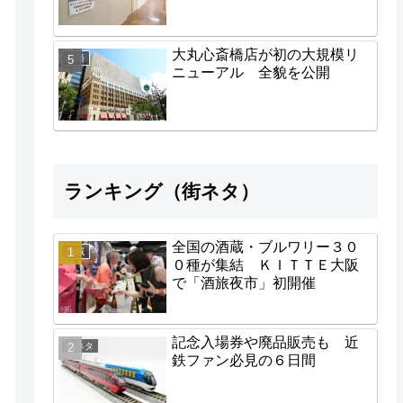
大丸心斎橋店が初の大規模リ
経済
ニューアル 全貌を公開
ランキング（街ネタ）
全国の酒蔵・ブルワリー３０
地域
０種が集結 ＫＩＴＴＥ大阪
で「酒旅夜市」初開催
記念入場券や廃品販売も 近
街ネタ
鉄ファン必見の６日間