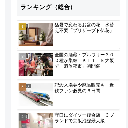
ランキング（総合）
猛暑で変わるお盆の花 水替
地域
え不要「プリザーブド仏花」
全国の酒蔵・ブルワリー３０
地域
０種が集結 ＫＩＴＴＥ大阪
で「酒旅夜市」初開催
記念入場券や廃品販売も 近
街ネタ
鉄ファン必見の６日間
守口にダイソー複合店 ３ブ
地域
ランドで京阪沿線最大級