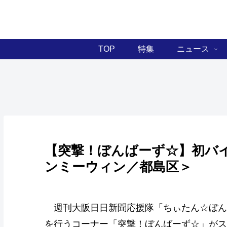
TOP
特集
ニュース
【突撃！ぼんばーず☆】初バ
ンミーウィン／都島区＞
週刊大阪日日新聞応援隊「ちぃたん☆ぼん
を行うコーナー「突撃！ぼんばーず☆」がス