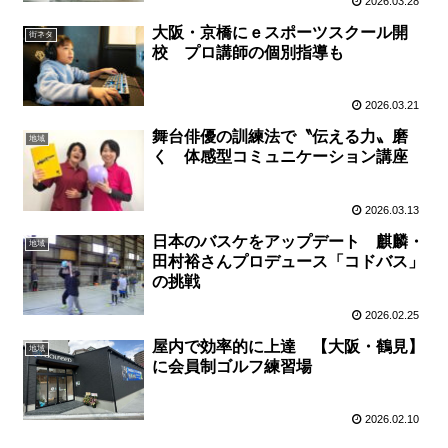
2026.03.28
大阪・京橋にｅスポーツスクール開
街ネタ
校 プロ講師の個別指導も
2026.03.21
舞台俳優の訓練法で〝伝える力〟磨
地域
く 体感型コミュニケーション講座
2026.03.13
日本のバスケをアップデート 麒麟・
地域
田村裕さんプロデュース「コドバス」
の挑戦
2026.02.25
屋内で効率的に上達 【大阪・鶴見】
地域
に会員制ゴルフ練習場
2026.02.10