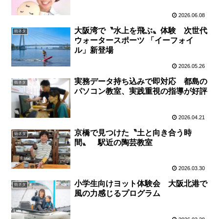
2026.06.08
大阪湾で〝水上を飛ぶ〟体験 次世代
街ネタ
ウォータースポーツ 「イーフォイ
ル」新登場
2026.05.26
実務データ持ち込みで即対応 都島の
街ネタ
パソコン教室、実践重視の指導が好評
2026.04.21
京橋で見つけた〝土と向き合う時
街ネタ
間〟 駅近の陶芸教室
2026.03.30
小学生向けヨット体験会 大阪北港で
街ネタ
風の力感じるプログラム