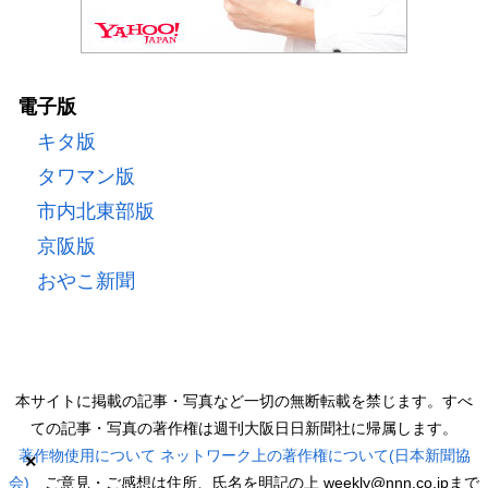
電子版
キタ版
タワマン版
市内北東部版
京阪版
おやこ新聞
本サイトに掲載の記事・写真など一切の無断転載を禁じます。すべ
ての記事・写真の著作権は週刊大阪日日新聞社に帰属します。
著作物使用について
ネットワーク上の著作権について(日本新聞協
×
会)
ご意見・ご感想は住所、氏名を明記の上 weekly@nnn.co.jpまで