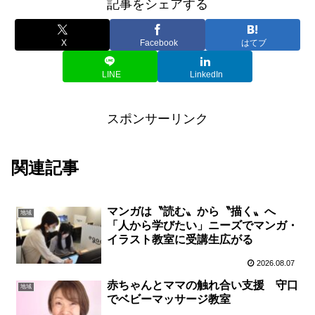
記事をシェアする
X
Facebook
はてブ
LINE
LinkedIn
スポンサーリンク
関連記事
マンガは〝読む〟から〝描く〟へ
地域
「人から学びたい」ニーズでマンガ・
イラスト教室に受講生広がる
2026.08.07
赤ちゃんとママの触れ合い支援 守口
地域
でベビーマッサージ教室