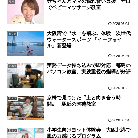
赤ちゃんとママの触れ合い支援 守口
地域
でベビーマッサージ教室
2026.06.08
大阪湾で〝水上を飛ぶ〟体験 次世代
街ネタ
ウォータースポーツ 「イーフォイ
ル」新登場
2026.05.26
実務データ持ち込みで即対応 都島の
街ネタ
パソコン教室、実践重視の指導が好評
2026.04.21
京橋で見つけた〝土と向き合う時
街ネタ
間〟 駅近の陶芸教室
2026.03.30
小学生向けヨット体験会 大阪北港で
街ネタ
風の力感じるプログラム