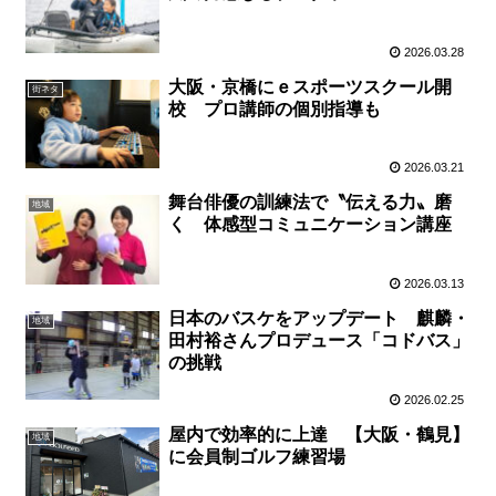
2026.03.28
大阪・京橋にｅスポーツスクール開
街ネタ
校 プロ講師の個別指導も
2026.03.21
舞台俳優の訓練法で〝伝える力〟磨
地域
く 体感型コミュニケーション講座
2026.03.13
日本のバスケをアップデート 麒麟・
地域
田村裕さんプロデュース「コドバス」
の挑戦
2026.02.25
屋内で効率的に上達 【大阪・鶴見】
地域
に会員制ゴルフ練習場