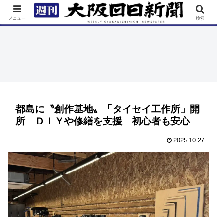
TOP
特集
ニュース
連載
街ネタ
イベント
メニュー
検索
都島に〝創作基地〟「タイセイ工作所」開
所 ＤＩＹや修繕を支援 初心者も安心
2025.10.27