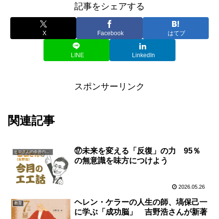
記事をシェアする
X
Facebook
はてブ
LINE
LinkedIn
スポンサーリンク
関連記事
⑰未来を変える「反復」の力 95％
ヒロさんの今月の一言
の無意識を味方につけよう
2026.05.26
ヘレン・ケラーの人生の師、塙保己一
教育
に学ぶ「成功脳」 吉野浩さんが新著