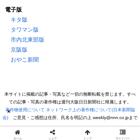
電子版
キタ版
タワマン版
市内北東部版
京阪版
おやこ新聞
本サイトに掲載の記事・写真など一切の無断転載を禁じます。すべ
ての記事・写真の著作権は週刊大阪日日新聞社に帰属します。
著作物使用について
ネットワーク上の著作権について(日本新聞協
×
会)
ご意見・ご感想は住所、氏名を明記の上 weekly@nnn.co.jpまで
Copyright © 2022 週刊大阪日日新聞 All Rights Reserved.
ホーム
シェア
トップ
サイドバー