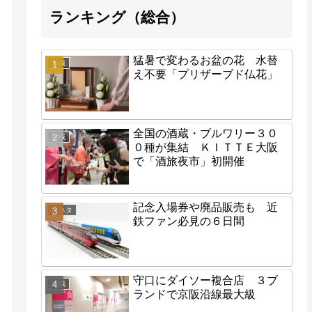
ランキング（総合）
猛暑で変わるお盆の花 水替
地域
え不要「プリザーブド仏花」
全国の酒蔵・ブルワリー３０
地域
０種が集結 ＫＩＴＴＥ大阪
で「酒旅夜市」初開催
記念入場券や廃品販売も 近
街ネタ
鉄ファン必見の６日間
守口にダイソー複合店 ３ブ
地域
ランドで京阪沿線最大級