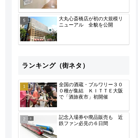
大丸心斎橋店が初の大規模リ
経済
ニューアル 全貌を公開
ランキング（街ネタ）
全国の酒蔵・ブルワリー３０
地域
０種が集結 ＫＩＴＴＥ大阪
で「酒旅夜市」初開催
記念入場券や廃品販売も 近
街ネタ
鉄ファン必見の６日間