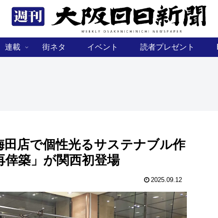
連載
街ネタ
イベント
読者プレゼント
梅田店で個性光るサステナブル作
再倖築」が関西初登場
2025.09.12