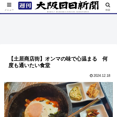
TOP
特集
ニュース
連載
街ネタ
イベント
メニュー
検索
【土居商店街】オンマの味で心温まる 何
度も通いたい食堂
2024.12.18