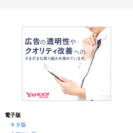
電子版
キタ版