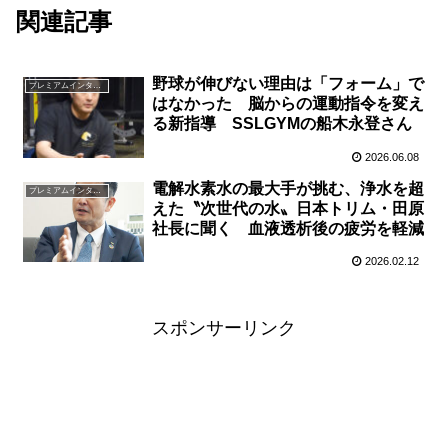
関連記事
野球が伸びない理由は「フォーム」で
プレミアムインタビュー
はなかった 脳からの運動指令を変え
る新指導 SSLGYMの船木永登さん
2026.06.08
電解水素水の最大手が挑む、浄水を超
プレミアムインタビュー
えた〝次世代の水〟日本トリム・田原
社長に聞く 血液透析後の疲労を軽減
2026.02.12
スポンサーリンク