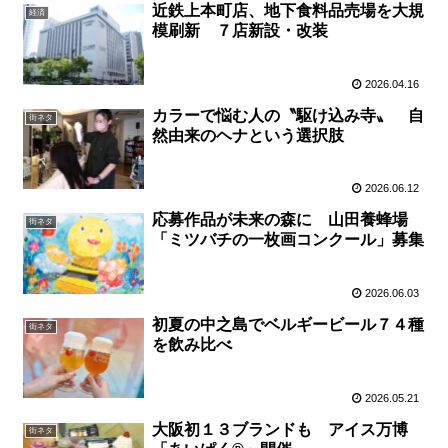
近鉄上本町店、地下食料品売場を大規
経済
模刷新 ７店新設・改装
2026.04.16
カラーで悩む人の〝駆け込み寺〟 自
街ネタ
然由来のヘナという選択肢
2026.06.12
応募作品が未来の森に 山田養蜂場
街ネタ
「ミツバチの一枚画コンクール」募集
2026.06.03
初夏の中之島でベルギービール７４種
街ネタ
を飲み比べ
2026.05.21
大阪初１３ブランドも アイス万博
街ネタ