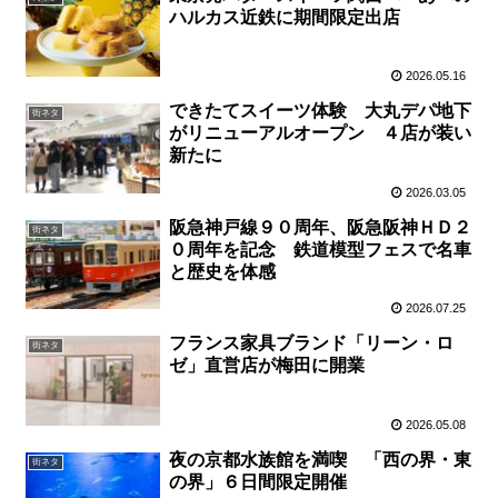
ハルカス近鉄に期間限定出店
2026.05.16
できたてスイーツ体験 大丸デパ地下
街ネタ
がリニューアルオープン ４店が装い
新たに
2026.03.05
阪急神戸線９０周年、阪急阪神ＨＤ２
街ネタ
０周年を記念 鉄道模型フェスで名車
と歴史を体感
2026.07.25
フランス家具ブランド「リーン・ロ
街ネタ
ゼ」直営店が梅田に開業
2026.05.08
夜の京都水族館を満喫 「西の界・東
街ネタ
の界」６日間限定開催