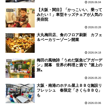
2026.06.04
【大阪・関目】「かっこいい、乗って
街ネタ
みたい！」車型キッズチェアが人気の
美容院
2026.03.28
大丸梅田店、食のフロア刷新 カフェ
街ネタ
＆ベーカリーゾーン開業
2026.04.18
梅田の風物詩「うめだ阪急ビアガーデ
地域
ン」開幕 世界の料理と酒で〝屋上の
旅〟
2026.05.20
大阪・南港のホテル屋上ＢＢＱ施設リ
街ネタ
フレッシュ 春限定「さくらＢＢＱ」
も
2026.03.06