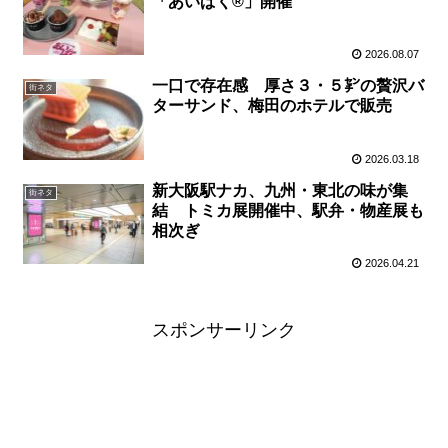
「あいぱく®」開催
2026.08.07
一口で存在感 厚さ３・５㌢の贅沢バ
街ネタ
ターサンド、梅田のホテルで販売
2026.03.18
新大阪駅ナカ、九州・東北の味が集
街ネタ
結 トミカ展開催中、駅弁・物産展も
相次ぎ
2026.04.21
スポンサーリンク