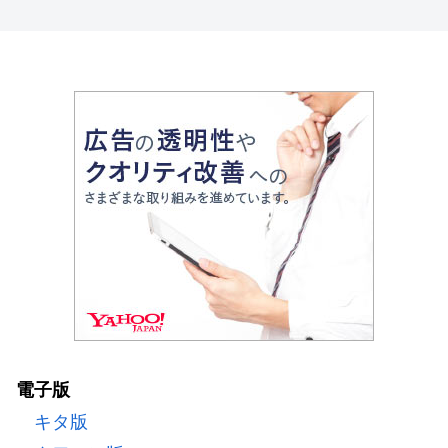
電子版
キタ版