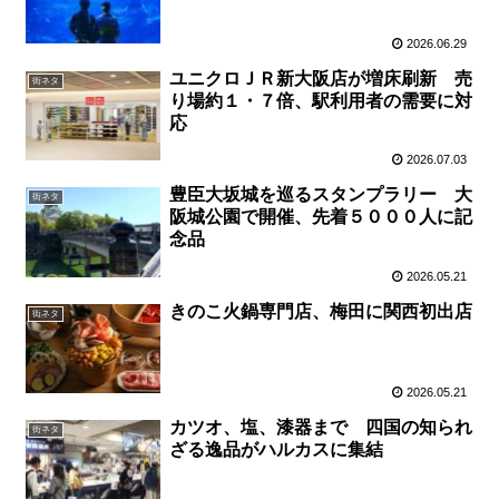
2026.06.29
ユニクロＪＲ新大阪店が増床刷新 売
街ネタ
り場約１・７倍、駅利用者の需要に対
応
2026.07.03
豊臣大坂城を巡るスタンプラリー 大
街ネタ
阪城公園で開催、先着５０００人に記
念品
2026.05.21
きのこ火鍋専門店、梅田に関西初出店
街ネタ
2026.05.21
カツオ、塩、漆器まで 四国の知られ
街ネタ
ざる逸品がハルカスに集結