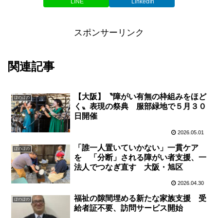
LINE
LinkedIn
スポンサーリンク
関連記事
【大阪】〝障がい有無の枠組みをほど
ぽのぽの
く〟表現の祭典 服部緑地で５月３０
日開催
2026.05.01
「誰一人置いていかない」一貫ケア
ぽのぽの
を 「分断」される障がい者支援、一
法人でつなぎ直す 大阪・旭区
2026.04.30
福祉の隙間埋める新たな家族支援 受
ぽのぽの
給者証不要、訪問サービス開始