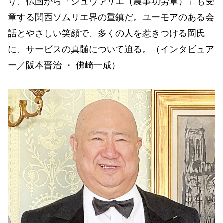
り、仏国から「シュヴァリエ（農事功労章）」も受
章する関西ソムリエ界の重鎮だ。ユーモアのある会
話とやさしい笑顔で、多くの人を惹きつける岡氏
に、サービスの真髄について迫る。（インタビュア
ー／阪本晋治 ・ 佛崎一成）