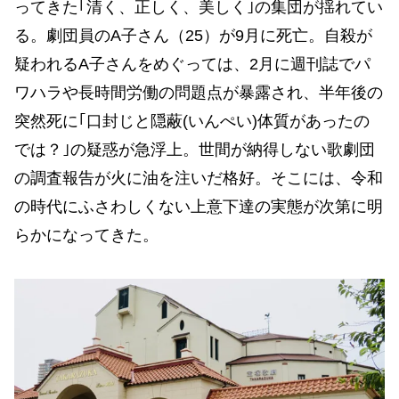
ってきた｢清く、正しく、美しく｣の集団が揺れてい
る。劇団員のA子さん（25）が9月に死亡。自殺が
疑われるA子さんをめぐっては、2月に週刊誌でパ
ワハラや長時間労働の問題点が暴露され、半年後の
突然死に｢口封じと隠蔽(いんぺい)体質があったの
では？｣の疑惑が急浮上。世間が納得しない歌劇団
の調査報告が火に油を注いだ格好。そこには、令和
の時代にふさわしくない上意下達の実態が次第に明
らかになってきた。