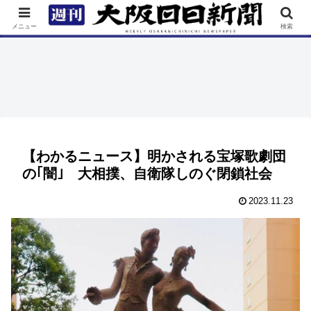
TOP
特集
ニュース
連載
街ネタ
イベント
メニュー
検索
【わかるニュース】明かされる宝塚歌劇団
の｢闇｣ 大相撲、自衛隊しのぐ閉鎖社会
2023.11.23