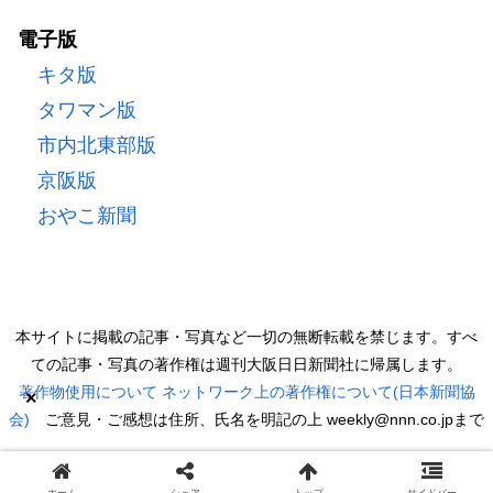
電子版
キタ版
タワマン版
市内北東部版
京阪版
おやこ新聞
本サイトに掲載の記事・写真など一切の無断転載を禁じます。すべ
ての記事・写真の著作権は週刊大阪日日新聞社に帰属します。
著作物使用について
ネットワーク上の著作権について(日本新聞協
×
会)
ご意見・ご感想は住所、氏名を明記の上 weekly@nnn.co.jpまで
Copyright © 2022 週刊大阪日日新聞 All Rights Reserved.