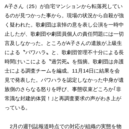
A子さん（25）が自宅マンションから転落死してい
るのが見つかった事から。現場の状況から自殺が強
く疑われた。歌劇団は哀悼の意を表し公演を一時中
止したが、歌劇団や劇団員個人の責任問題には一切
言及しなかった。ところがA子さんの遺族が上級生
による〝パワハラ〟と、歌劇団管理不十分による長
時間けいこによる〝過労死〟を指摘。歌劇団は弁護
士による調査チームを編成。11月14日に結果を会
見で発表した。パワハラを認定しなかった中身が遺
族側のさらなる怒りを呼び、事態収束どころか｢非
常識な封建的体質！｣と再調査要求の声がわき上が
っている。
2月の週刊誌報道時点での対応が組織の実態を物