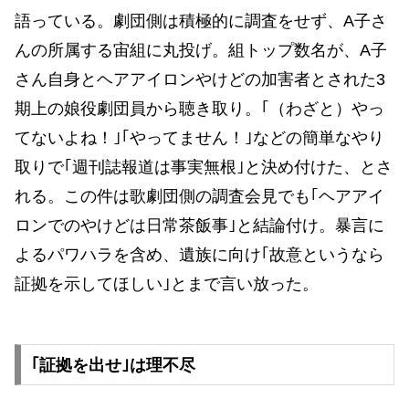
語っている。劇団側は積極的に調査をせず、A子さ
んの所属する宙組に丸投げ。組トップ数名が、A子
さん自身とヘアアイロンやけどの加害者とされた3
期上の娘役劇団員から聴き取り。｢（わざと）やっ
てないよね！｣｢やってません！｣などの簡単なやり
取りで｢週刊誌報道は事実無根｣と決め付けた、とさ
れる。この件は歌劇団側の調査会見でも｢ヘアアイ
ロンでのやけどは日常茶飯事｣と結論付け。暴言に
よるパワハラを含め、遺族に向け｢故意というなら
証拠を示してほしい｣とまで言い放った。
｢証拠を出せ｣は理不尽