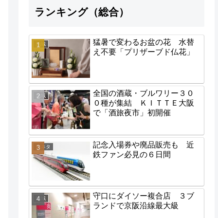
ランキング（総合）
猛暑で変わるお盆の花 水替
地域
え不要「プリザーブド仏花」
全国の酒蔵・ブルワリー３０
地域
０種が集結 ＫＩＴＴＥ大阪
で「酒旅夜市」初開催
記念入場券や廃品販売も 近
街ネタ
鉄ファン必見の６日間
守口にダイソー複合店 ３ブ
地域
ランドで京阪沿線最大級