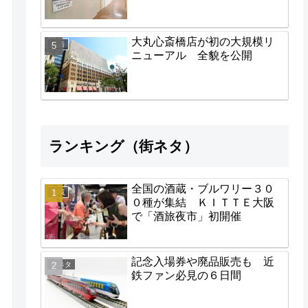
大丸心斎橋店が初の大規模リ
経済
ニューアル 全貌を公開
ランキング（街ネタ）
全国の酒蔵・ブルワリー３０
地域
０種が集結 ＫＩＴＴＥ大阪
で「酒旅夜市」初開催
記念入場券や廃品販売も 近
街ネタ
鉄ファン必見の６日間