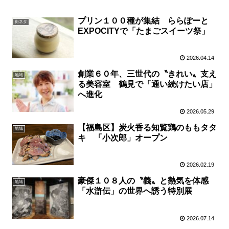
プリン１００種が集結 ららぽーと
街ネタ
EXPOCITYで「たまごスイーツ祭」
2026.04.14
創業６０年、三世代の〝きれい〟支え
地域
る美容室 鶴見で「通い続けたい店」
へ進化
2026.05.29
【福島区】炭火香る知覧鶏のももタタ
地域
キ 「小次郎」オープン
2026.02.19
豪傑１０８人の〝義〟と熱気を体感
地域
「水滸伝」の世界へ誘う特別展
2026.07.14