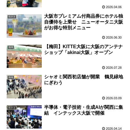
2026.04.06
大阪市プレミアム付商品券にホテル独
街ネタ
自優待を上乗せ ニューオータニ大阪
がお得な特別メニュー
2026.06.30
【梅田】KITTE大阪に大阪のアンテナ
地域
ショップ「akinai大阪」オープン
2026.07.28
シャオミ関西初店舗が開業 鶴見緑地
地域
にぎわう
2026.03.09
半導体・電子技術・生成AIが関西に集
街ネタ
結 インテックス大阪で開催
2026.04.14