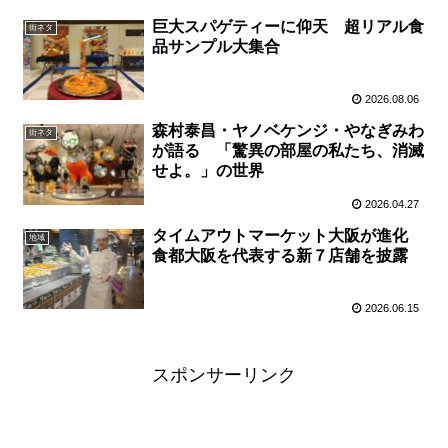
巨大スパゲティーに仰天 超リアル食
街ネタ
品サンプル大集合
2026.08.06
森村泰昌・ヤノベケンジ・やなぎみわ
街ネタ
が語る 「驚異の部屋の私たち、消滅
せよ。」の世界
2026.04.27
タイムアウトマーケット大阪が進化
地域
食都大阪を代表する新７店舗を披露
2026.06.15
スポンサーリンク