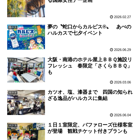
る国際女性デー企画
2026.02.27
夢の〝蛇口からカルピス®〟 あべの
街ネタ
ハルカスで七夕イベント
2026.06.29
大阪・南港のホテル屋上ＢＢＱ施設リ
街ネタ
フレッシュ 春限定「さくらＢＢＱ」
も
2026.03.06
カツオ、塩、漆器まで 四国の知られ
街ネタ
ざる逸品がハルカスに集結
2026.06.04
１日１室限定、バファローズ仕様客室
街ネタ
が登場 観戦チケット付きプランも