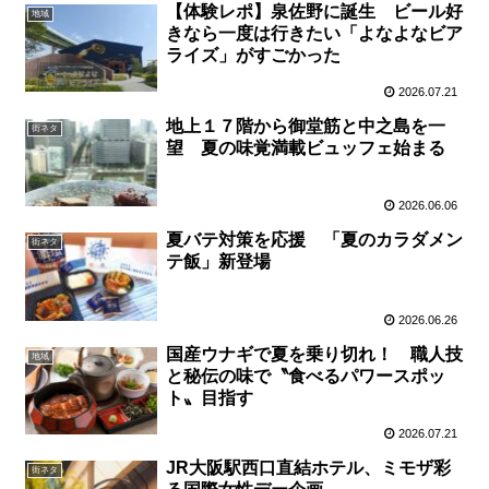
【体験レポ】泉佐野に誕生 ビール好
地域
きなら一度は行きたい「よなよなビア
ライズ」がすごかった
2026.07.21
地上１７階から御堂筋と中之島を一
街ネタ
望 夏の味覚満載ビュッフェ始まる
2026.06.06
夏バテ対策を応援 「夏のカラダメン
街ネタ
テ飯」新登場
2026.06.26
国産ウナギで夏を乗り切れ！ 職人技
地域
と秘伝の味で〝食べるパワースポッ
ト〟目指す
2026.07.21
JR大阪駅西口直結ホテル、ミモザ彩
街ネタ