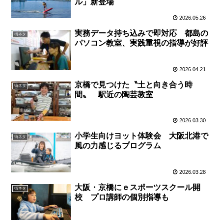
ル」新登場
2026.05.26
実務データ持ち込みで即対応 都島の
街ネタ
パソコン教室、実践重視の指導が好評
2026.04.21
京橋で見つけた〝土と向き合う時
街ネタ
間〟 駅近の陶芸教室
2026.03.30
小学生向けヨット体験会 大阪北港で
街ネタ
風の力感じるプログラム
2026.03.28
大阪・京橋にｅスポーツスクール開
街ネタ
校 プロ講師の個別指導も