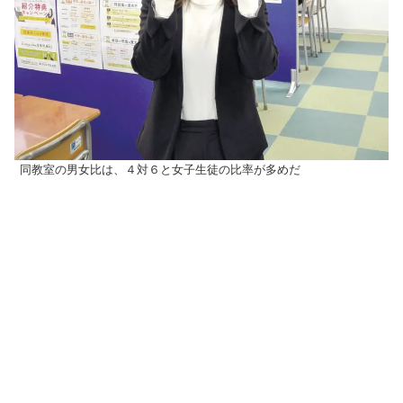
同教室の男女比は、４対６と女子生徒の比率が多めだ