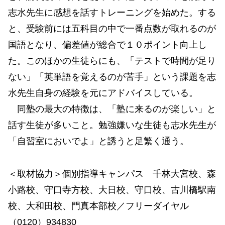
志水先生に感想を話すトレーニングを始めた。する
と、受験前には五科目の中で一番点数が取れるのが
国語となり、偏差値が総合で１０ポイント向上し
た。このほかの生徒らにも、「テストで時間が足り
ない」「英単語を覚えるのが苦手」という課題を志
水先生自身の経験を元にアドバイスしている。
同塾の最大の特徴は、「塾に来るのが楽しい」と
話す生徒が多いこと。勉強嫌いな生徒も志水先生が
「自習室においでよ」と誘うと足繁く通う。
＜取材協力＞個別指導キャンパス 千林大宮校、森
小路校、守口寺方校、大日校、守口校、古川橋駅南
校、大和田校、門真本部校／フリーダイヤル
（0120）934830