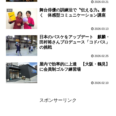
2026.03.21
舞台俳優の訓練法で〝伝える力〟磨
地域
く 体感型コミュニケーション講座
2026.03.13
日本のバスケをアップデート 麒麟・
地域
田村裕さんプロデュース「コドバス」
の挑戦
2026.02.25
屋内で効率的に上達 【大阪・鶴見】
地域
に会員制ゴルフ練習場
2026.02.10
スポンサーリンク