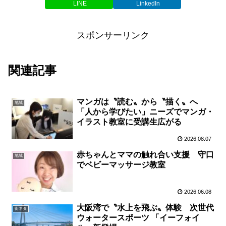
LINE
LinkedIn
スポンサーリンク
関連記事
マンガは〝読む〟から〝描く〟へ
地域
「人から学びたい」ニーズでマンガ・
イラスト教室に受講生広がる
2026.08.07
赤ちゃんとママの触れ合い支援 守口
地域
でベビーマッサージ教室
2026.06.08
大阪湾で〝水上を飛ぶ〟体験 次世代
街ネタ
ウォータースポーツ 「イーフォイ