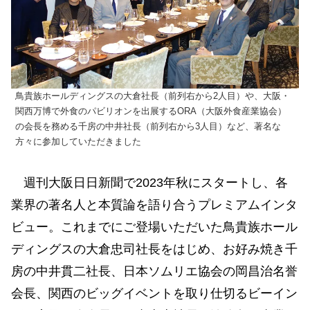
鳥貴族ホールディングスの大倉社長（前列右から2人目）や、大阪・
関西万博で外食のパビリオンを出展するORA（大阪外食産業協会）
の会長を務める千房の中井社長（前列右から3人目）など、著名な
方々に参加していただきました
週刊大阪日日新聞で2023年秋にスタートし、各
業界の著名人と本質論を語り合うプレミアムインタ
ビュー。これまでにご登場いただいた鳥貴族ホール
ディングスの大倉忠司社長をはじめ、お好み焼き千
房の中井貫二社長、日本ソムリエ協会の岡昌治名誉
会長、関西のビッグイベントを取り仕切るビーイン