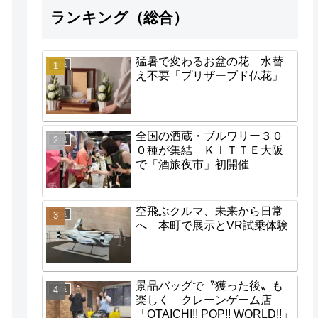
ランキング（総合）
猛暑で変わるお盆の花 水替
地域
え不要「プリザーブド仏花」
全国の酒蔵・ブルワリー３０
地域
０種が集結 ＫＩＴＴＥ大阪
で「酒旅夜市」初開催
空飛ぶクルマ、未来から日常
地域
へ 本町で展示とVR試乗体験
景品バッグで〝獲った後〟も
地域
楽しく クレーンゲーム店
「OTAICHI!! POP!! WORLD!!」