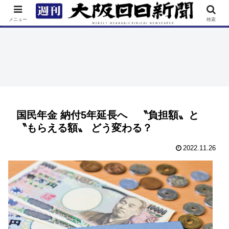
TOP
特集
ニュース
連載
街ネタ
イベント
メニュー
検索
国民年金 納付5年延長へ 〝負担額〟と
〝もらえる額〟 どう変わる？
2022.11.26