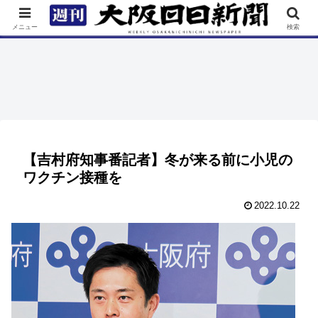
TOP
特集
ニュース
連載
街ネタ
イベント
メニュー
検索
【吉村府知事番記者】冬が来る前に小児の
ワクチン接種を
2022.10.22