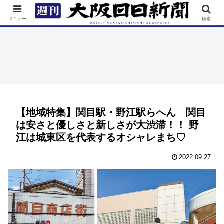
TOP
特集
ニュース
連載
街ネタ
イベント
メニュー
検索
【地域特集】関目駅・野江駅らへん 関目
は安さと優しさと新しさが大渋滞！！ 野
江は城東区を代表するオシャレまち♡
2022.09.27