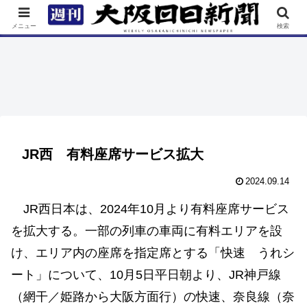
TOP
特集
ニュース
連載
街ネタ
イベント
メニュー
検索
JR西 有料座席サービス拡大
2024.09.14
JR西日本は、2024年10月より有料座席サービス
を拡大する。一部の列車の車両に有料エリアを設
け、エリア内の座席を指定席とする「快速 うれシ
ート」について、10月5日平日朝より、JR神戸線
（網干／姫路から大阪方面行）の快速、奈良線（奈