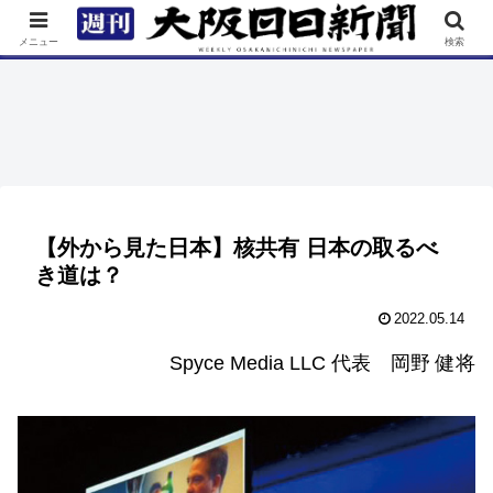
TOP
特集
ニュース
連載
街ネタ
イベント
メニュー
検索
【外から見た日本】核共有 日本の取るべ
き道は？
2022.05.14
Spyce Media LLC 代表 岡野 健将