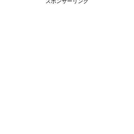
スポンサーリンク