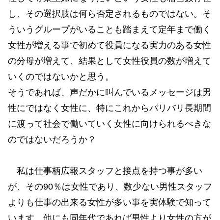
し、その選択肢は何ら否定されるものではない。そ
ういうグループがいることも踏まえて定年まで働く
女性が増える事で初めて役員になる実力のある女性
の分母が増えて、結果として女性役員の数が増えて
いくのではないかと思う。
そうであれば、声だかに叫んでいるメッセージは男
性にではなく女性に、特にこれからバリバリ長期間
に渡って社会で働いていく女性に向けられるべきな
のではないだろうか？
私は仕事柄広報スタッフと接点を持つ事が多い
が、その90％は女性であり、数少ない男性スタッフ
よりも仕事の出来る女性が多い事を実体験で知って
います。他にも同年代であれば男性より女性の方が