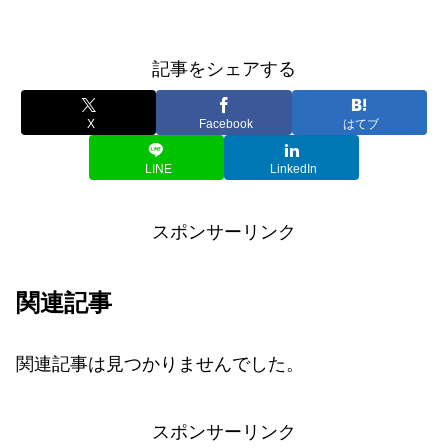
記事をシェアする
X
Facebook
はてブ
LINE
LinkedIn
スポンサーリンク
関連記事
関連記事は見つかりませんでした。
スポンサーリンク