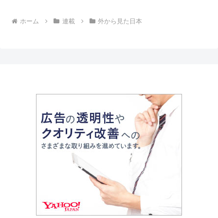
ホーム
連載
外から見た日本