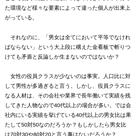
た環境など様々な要素によって違った個人が出来上
がっている。
それなのに、「男女は全てにおいて平等でなけれ
ばならない」という大上段に構えた金看板で斬りつ
けても矛盾と反論しか生まないのではないか？
女性の役員クラスが少ないのは事実。人口比に対
して男性が多過ぎると言う。しかし、役員クラスに
なる人材は、その会社や業界で長年働いて実績を残
してきた人物なので40代以上の場合が多い。では会
社内にいる実績を挙げている40代以上の男女比は果
たして50対50なのだろうか？もしかしたら男女比
は70対30や80対20と言う事はないだろうか？